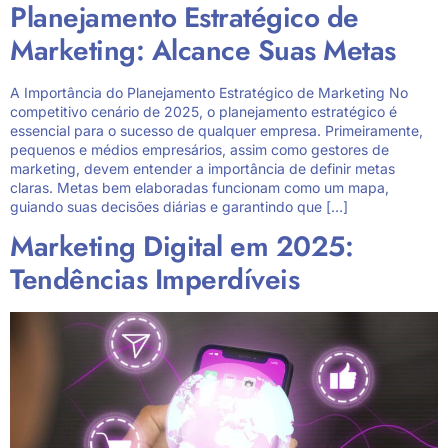
Planejamento Estratégico de
Marketing: Alcance Suas Metas
A Importância do Planejamento Estratégico de Marketing No
competitivo cenário de 2025, o planejamento estratégico é
essencial para o sucesso de qualquer empresa. Primeiramente,
pequenos e médios empresários, assim como gestores de
marketing, devem entender a importância de definir metas
claras. Metas bem elaboradas funcionam como um mapa,
guiando suas decisões diárias e garantindo que […]
Marketing Digital em 2025:
Tendências Imperdíveis